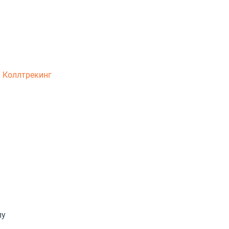
р
Коллтрекинг
пу