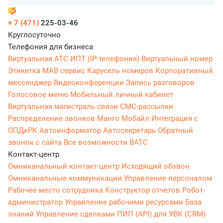
+ 7 (471)
225-03-46
Круглосуточно
Телефония для бизнеса
Виртуальная АТС
ИПТ (IP-телефония)
Виртуальный номер
Этикетка
МАВ сервис
Карусель номеров
Корпоративный
мессенджер
Видеоконференции
Запись разговоров
Голосовое меню
Мобильный личный кабинет
Виртуальная магистраль связи
СМС-рассылки
Распределение звонков
Манго Мобайл
Интеграция с
ОПДкРК
Автоинформатор
Автосекретарь
Обратный
звонок с сайта
Все возможности ВАТС
Контакт-центр
Омниканальный контакт-центр
Исходящий обзвон
Омниканальные коммуникации
Управление персоналом
Рабочее место сотрудника
Конструктор отчетов
Робот-
администратор
Управление рабочими ресурсами
База
знаний
Управление сделками
ПИП (API) для УВК (CRM)