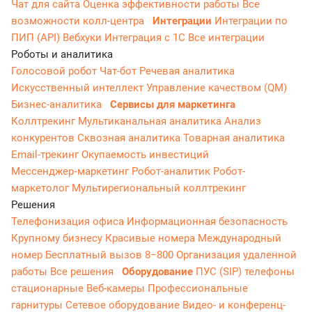
Чат для сайта
Оценка эффективности работы
Все
возможности колл-центра
Интеграции
Интеграции по
ПИП (API)
Вебхуки
Интеграция с 1С
Все интеграции
Роботы и аналитика
Голосовой робот
Чат-бот
Речевая аналитика
Искусственный интеллект
Управление качеством (QM)
Бизнес-аналитика
Сервисы для маркетинга
Коллтрекинг
Мультиканальная аналитика
Анализ
конкурентов
Сквозная аналитика
Товарная аналитика
Email-трекинг
Окупаемость инвестиций
Мессенджер‑маркетинг
Робот-аналитик
Робот-
маркетолог
Мультирегиональный коллтрекинг
Решения
Телефонизация офиса
Информационная безопасность
Крупному бизнесу
Красивые номера
Международный
номер
Бесплатный вызов 8−800
Организация удаленной
работы
Все решения
Оборудование
ПУС (SIP) телефоны
стационарные
Веб-камеры
Профессиональные
гарнитуры
Сетевое оборудование
Видео- и конференц-