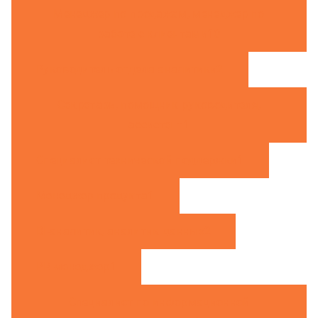
Менеджер по продажам, менеджер по
работе с клиентами
10
Руководитель отдела аналитики
2
Секретарь, помощник руководителя,
ассистент
1
Специалист технической поддержки
1
Менеджер продукта
1
BI-аналитик, аналитик данных
2
PR-менеджер
1
Специалист по информационной