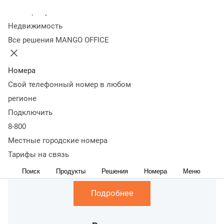
Более
50
вакансий, выбери свою.
Колл-центр
Отправить резюме
Вакансии
Недвижимость
Команды
Все решения MANGO OFFICE
Номера
Информационные
Свой телефонный номер в любом
технологии
регионе
Подключить
Подробнее
8-800
Местные городские номера
Больше
Тарифы на связь
чем Продажи
Поиск
Продукты
Решения
Номера
Меню
Подробнее