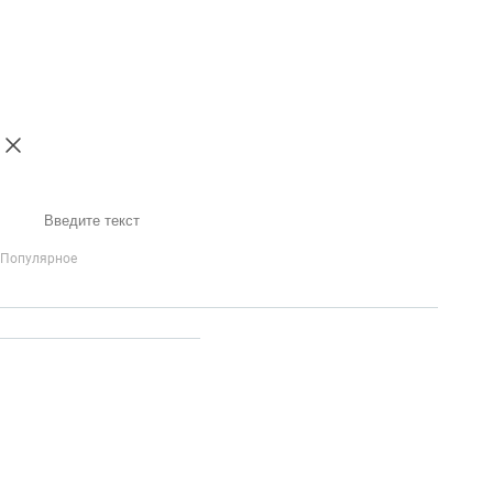
Поиск
Популярное
IP-Телефония
Голосовое приветствие и меню
Распределение
вызовов
Бизнес-аналитика