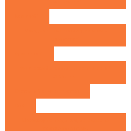
безопасности
1
Казначей
1
Менеджер по маркетингу, интернет-
маркетолог
1
Архитектор
1
Финансовый аналитик, инвестиционный
аналитик
1
Системный администратор
1
Все
6
Менеджер по продажам, менеджер по
работе с клиентами
5