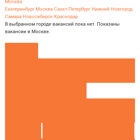
Москва
Екатеринбург
Москва
Санкт-Петербург
Нижний Новгород
Самара
Новосибирск
Краснодар
В выбранном городе вакансий пока нет. Показаны
вакансии в Москве.
Все
4
Оператор call-центра, специалист
контактного центра
1
Руководитель филиала
1
Менеджер по продажам, менеджер по
работе с клиентами
2
Все
27
Программист, разработчик
3