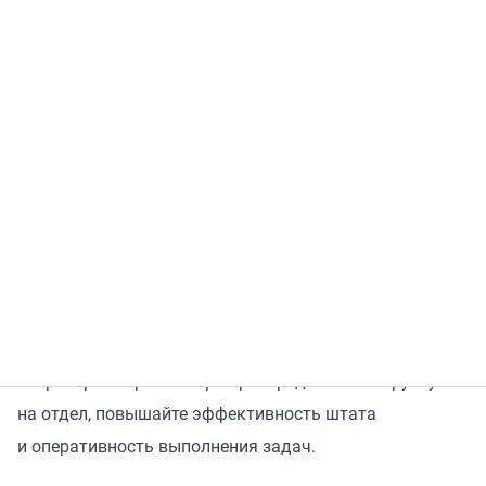
Ошибки при составлении расписания могут привести
к финансовым потерям. В часы пиковой нагрузки
бизнес упускает покупателей из-за нехватки
операторов, а в период спада клиентской активности
продолжает платить незадействованным
сотрудникам.
Подключайте
MANGO WorkForce Management
(
WFM)
—
сервис в составе Контакт-центра MANGO OFFICE для
автоматизированного планирования графика работы
операторов — равномерно распределяйте нагрузку
на отдел, повышайте эффективность штата
и оперативность выполнения задач.