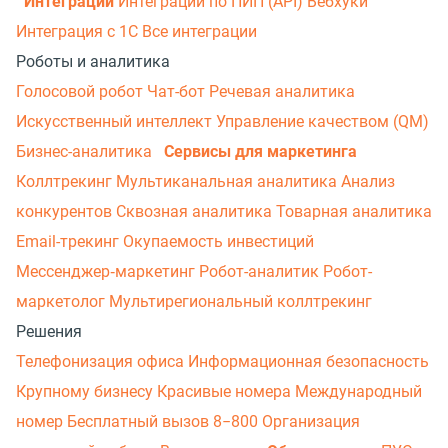
Интеграции
Интеграции по ПИП (API)
Вебхуки
Интеграция с 1С
Все интеграции
Роботы и аналитика
Голосовой робот
Чат-бот
Речевая аналитика
Искусственный интеллект
Управление качеством (QM)
Бизнес-аналитика
Сервисы для маркетинга
Коллтрекинг
Мультиканальная аналитика
Анализ
конкурентов
Сквозная аналитика
Товарная аналитика
Email-трекинг
Окупаемость инвестиций
Мессенджер‑маркетинг
Робот-аналитик
Робот-
маркетолог
Мультирегиональный коллтрекинг
Решения
Телефонизация офиса
Информационная безопасность
Крупному бизнесу
Красивые номера
Международный
номер
Бесплатный вызов 8−800
Организация